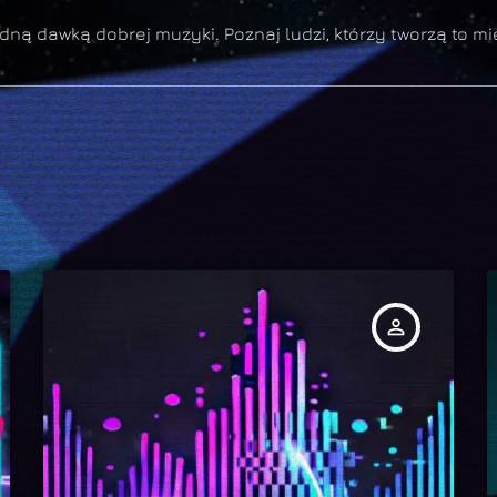
dną dawką dobrej muzyki. Poznaj ludzi, którzy tworzą to mi
person_outline