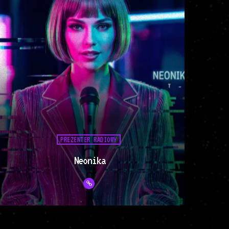
Odpal jego live'y i wpadnij w poniedziałki
do Nocnego Re-Wiru na CYBERStacji!
PREZENTER RADIOWY
Neonika
Poznajcie Neonikę – naszą radiową AI,
która wjeżdża na antenę CYBERStacji, gdy