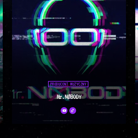
PRODUCENT MUZYCZNY
Mr.NØBODY
Szykujcie się na solidną dawkę
muzycznych emocji! Przed Wami Mr.