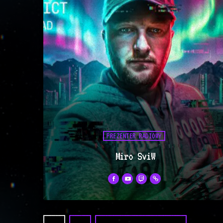
PREZENTER RADIOWY
Miro SviW
Islandzki chłód i wulkaniczna energia
Discoteque Style. Lodowce topnieją,