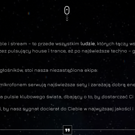
able i stream – to przede wszystkim
ludzie
, których łączy 
ez pulsujący house i trance, aż po najświeższe techno – g
głośników, stoi nasza niezastąpiona ekipa:
i mikrofonem serwują najświeższe sety i zarażają dobrą ene
na pulsie klubowego świata, dbający o to, by dostarczać C
i, by nasz sygnał docierał do Ciebie w najwyższej jakości 